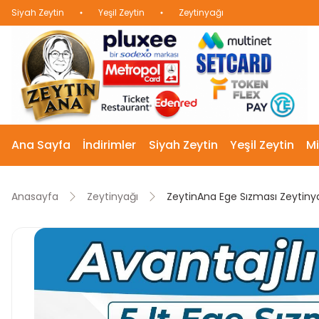
Siyah Zeytin
Yeşil Zeytin
Zeytinyağı
Ana Sayfa
İndirimler
Siyah Zeytin
Yeşil Zeytin
Mi
Anasayfa
Zeytinyağı
ZeytinAna Ege Sızması Zeytinya