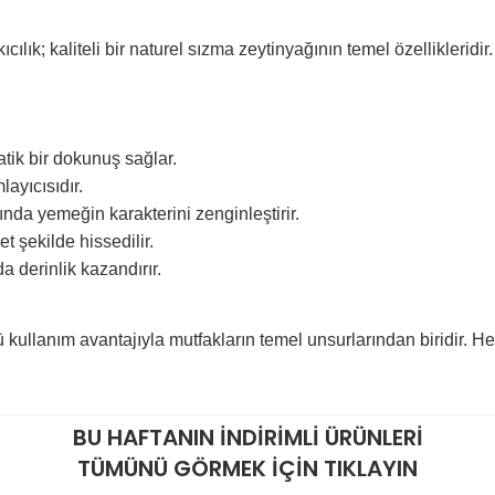
ıcılık; kaliteli bir naturel sızma zeytinyağının temel özellikler
atik bir dokunuş sağlar.
ayıcısıdır.
nda yemeğin karakterini zenginleştirir.
t şekilde hissedilir.
 derinlik kazandırır.
ü kullanım avantajıyla mutfakların temel unsurlarından biridir. H
BU HAFTANIN İNDİRİMLİ ÜRÜNLERİ
TÜMÜNÜ GÖRMEK İÇİN TIKLAYIN