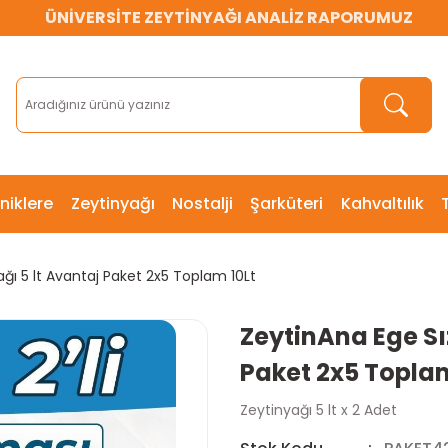
ÜNİVERSİTE ZEYTİNYAĞI ANALİZ RAPORUMUZ
ÜNİVERSİTE ZEYTİNYAĞI ANALİZ RAPORUMUZ
ÜNİVERSİTE ZEYTİNYAĞI ANALİZ RAPORUMUZ
niklere
Zeytinyağı
Nostalji
Şarküteri
Kahvaltılık
ğı 5 lt Avantaj Paket 2x5 Toplam 10Lt
ZeytinAna Ege Sı
Paket 2x5 Toplam
Zeytinyağı 5 lt x 2 Adet