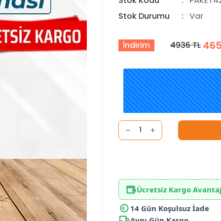
Stok Kodu
PAKET4
Stok Durumu
Var
465
İndirim
4936 TL
Ücretsiz Kargo Avantaj
14 Gün Koşulsuz İade
Aynı Gün Kargo