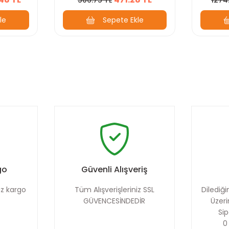
le
Sepete Ekle
go
Güvenli Alışveriş
iz kargo
Tüm Alışverişleriniz SSL
Dilediğ
t
GÜVENCESİNDEDİR
Üzeri
Sip
0