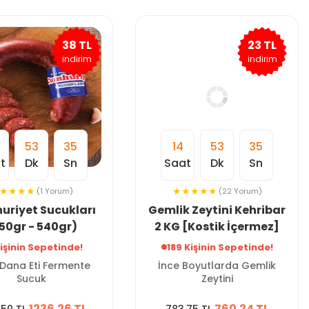
38 TL
23 TL
indirim
indirim
53
34
14
53
34
t
Dk
Sn
Saat
Dk
Sn
(1 Yorum)
(22 Yorum)
riyet Sucukları
Gemlik Zeytini Kehribar
50gr - 540gr)
2 KG [Kostik İçermez]
Kişinin Sepetinde!
189 Kişinin Sepetinde!
Dana Eti Fermente
İnce Boyutlarda Gemlik
Sucuk
Zeytini
1236.26 TL
760.24 TL
.50 TL
783.75 TL