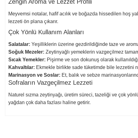
Zengin Aroma ve Lezzet Profili
Meyvemsi notalar, hafif acılık ve boğazda hissedilen hoş yak
lezzeti ön plana çıkarır.
Çok Yönlü Kullanım Alanları
Salatalar:
Yeşilliklerin üzerine gezdirildiğinde taze ve arom
Soğuk Mezeler:
Zeytinyağlı yemeklerin vazgeçilmez tamaml
Sıcak Yemekler:
Pişirme ve son dokunuş olarak kullanıldığı
Kahvaltılar:
Ekmekle birlikte sade tüketimde bile lezzetini ne
Marinasyon ve Soslar:
Et, balık ve sebze marinasyonlarında
Sofraların Vazgeçilmez Lezzeti
Naturel sızma zeytinyağı, üretim süreci, tazeliği ve çok yönl
yağdan çok daha fazlası haline getirir.