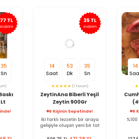
77 TL
35 TL
indirim
indirim
34
14
53
34
14
Sn
Saat
Dk
Sn
Saa
rum)
(1 Yorum)
Baskı
ZeytinAna Biberli Yeşil
Cumhu
 Lt
Zeytin 900Gr
(4
inde!
6 Kişinin Sepetinde!
6 
İki farklı lezzetin bir araya
%100 
gelişiyle oluşan yeni bir tat
48 TL
471.28 TL
506.75 TL
1274