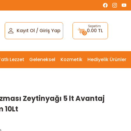
Sepetim
Kayıt Ol
/
Giriş Yap
0.00 TL
0
Tatlı Lezzet
Geleneksel
Kozmetik
Hediyelik Ürünler
zması Zeytinyağı 5 lt Avantaj
 10Lt