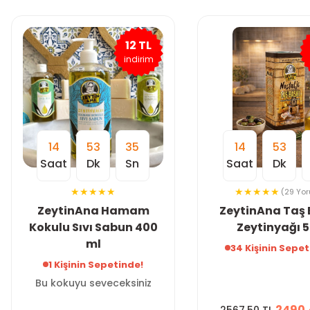
12 TL
indirim
14
53
34
14
53
Saat
Dk
Sn
Saat
Dk
(29 Yo
ZeytinAna Hamam
ZeytinAna Taş 
Kokulu Sıvı Sabun 400
Zeytinyağı 5
ml
34 Kişinin Sepet
1 Kişinin Sepetinde!
Bu kokuyu seveceksiniz
2490.
2567.50 TL