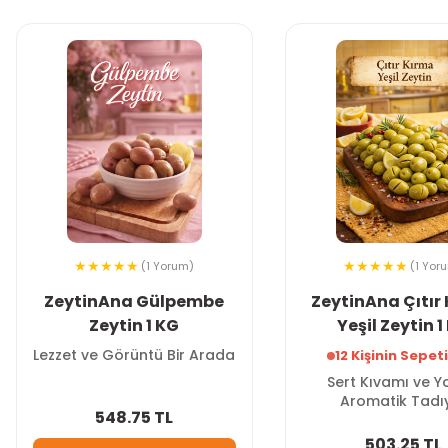
(1 Yorum)
(1 Yor
ZeytinAna Gülpembe
ZeytinAna Çıtır
Zeytin 1 KG
Yeşil Zeytin 1
Lezzet ve Görüntü Bir Arada
12 Kişinin Sepet
Sert Kıvamı ve 
Aromatik Tadı
548.75 TL
503.25 TL