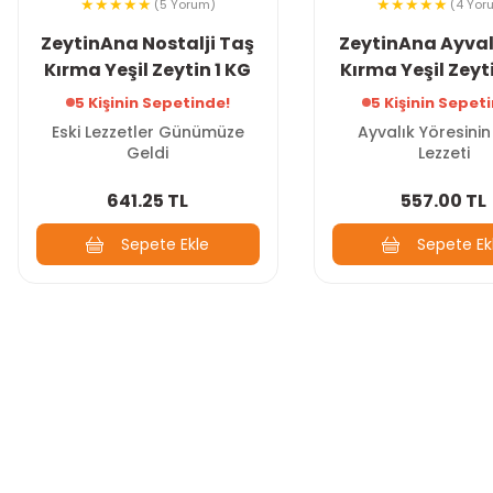
(5 Yorum)
(4 Yor
ZeytinAna Nostalji Taş
ZeytinAna Ayval
Kırma Yeşil Zeytin 1 KG
Kırma Yeşil Zeyt
5 Kişinin Sepetinde!
5 Kişinin Sepet
Eski Lezzetler Günümüze
Ayvalık Yöresinin
Geldi
Lezzeti
641.25 TL
557.00 TL
Sepete Ekle
Sepete Ek