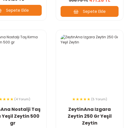
471.28 TL
506.75 TL
Sepete Ekle
Sepete Ekle
(4 Yorum)
(5 Yorum)
nAna Nostalji Taş
ZeytinAna Izgara
 Yeşil Zeytin 500
Zeytin 250 Gr Yeşil
gr
Zeytin