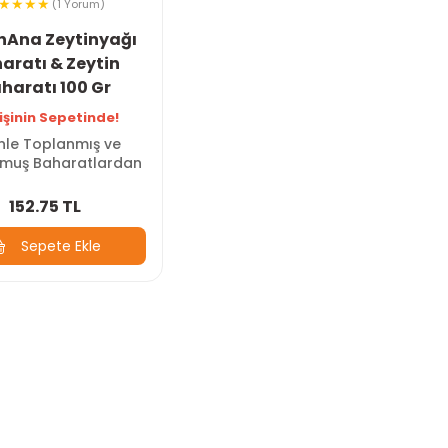
(1 Yorum)
nAna Zeytinyağı
aratı & Zeytin
haratı 100 Gr
işinin Sepetinde!
nle Toplanmış ve
lmuş Baharatlardan
152.75 TL
Sepete Ekle