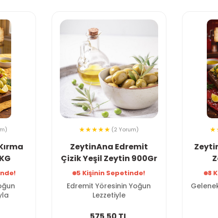
um)
(2 Yorum)
 Kırma
ZeytinAna Edremit
Zeyti
 KG
Çizik Yeşil Zeytin 900Gr
Z
inde!
5 Kişinin Sepetinde!
8 K
Yoğun
Edremit Yöresinin Yoğun
Gelenek
yla
Lezzetiyle
575.50 TL