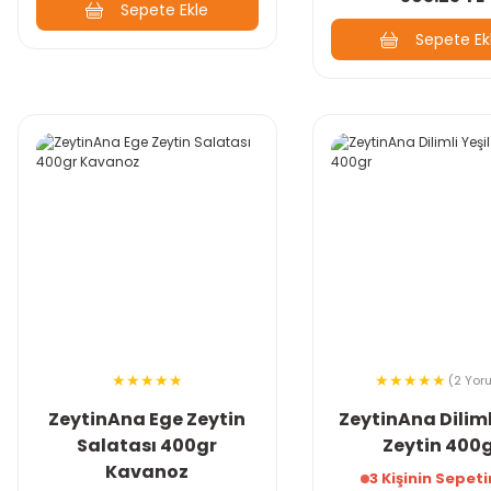
Sepete Ekle
Sepete Ek
(2 Yor
ZeytinAna Ege Zeytin
ZeytinAna Diliml
Salatası 400gr
Zeytin 400
Kavanoz
3 Kişinin Sepet