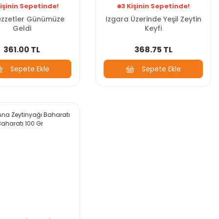
işinin Sepetinde!
3 Kişinin Sepetinde!
Lezzetler Günümüze
Izgara Üzerinde Yeşil Zeytin
Geldi
Keyfi
361.00 TL
368.75 TL
Sepete Ekle
Sepete Ekle