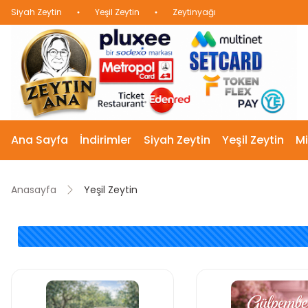
Siyah Zeytin
Yeşil Zeytin
Zeytinyağı
Ana Sayfa
İndirimler
Siyah Zeytin
Yeşil Zeytin
Mi
Anasayfa
Yeşil Zeytin