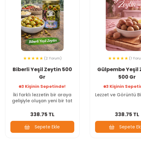
(2 Yorum)
(1 Yor
Biberli Yeşil Zeytin 500
Gülpembe Yeşil 
Gr
500 Gr
3 Kişinin Sepetinde!
3 Kişinin Sepet
İki farklı lezzetin bir araya
Lezzet ve Görüntü B
gelişiyle oluşan yeni bir tat
338.75 TL
338.75 TL
Sepete Ekle
Sepete Ek