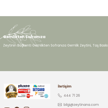
Gemlikten Sofranıza
Zeytinin Başkenti Gemlikten Sofranıza Gemlik Zeytini, Taş Baskı 
İletişim
444 71 26
bilgi@zeytinana.com