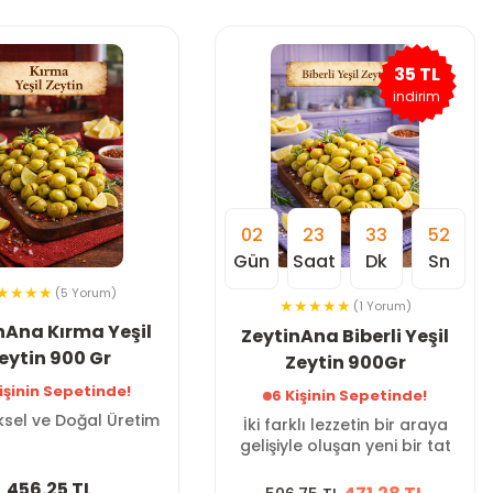
35 TL
indirim
02
23
33
51
Gün
Saat
Dk
Sn
(5 Yorum)
(1 Yorum)
nAna Kırma Yeşil
ZeytinAna Biberli Yeşil
eytin 900 Gr
Zeytin 900Gr
işinin Sepetinde!
6 Kişinin Sepetinde!
sel ve Doğal Üretim
İki farklı lezzetin bir araya
gelişiyle oluşan yeni bir tat
456.25 TL