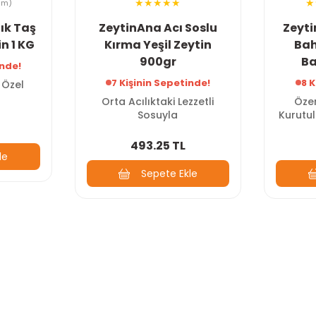
um)
ık Taş
ZeytinAna Acı Soslu
Zeyti
in 1 KG
Kırma Yeşil Zeytin
Bah
900gr
Ba
inde!
7 Kişinin Sepetinde!
8 K
 Özel
Orta Acılıktaki Lezzetli
Öze
Sosuyla
Kurutu
493.25 TL
le
Sepete Ekle