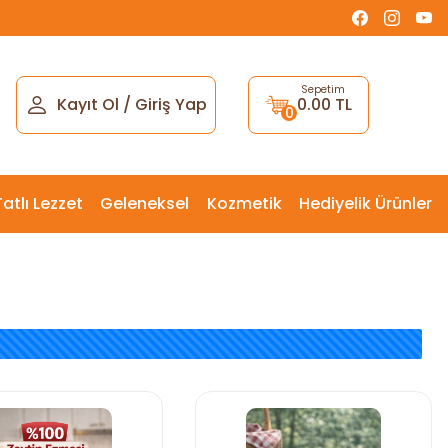
Sepetim
Kayıt Ol
/
Giriş Yap
0.00 TL
0
Tatlı Lezzet
Geleneksel
Kozmetik
Hediyelik Ürünler