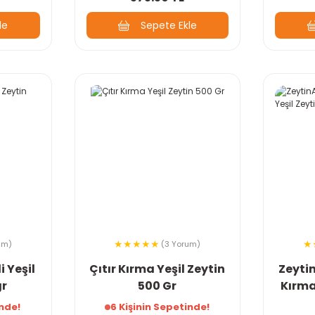
le
Sepete Ekle
um)
(3 Yorum)
i Yeşil
Çıtır Kırma Yeşil Zeytin
Zeyti
gr
500 Gr
Kırma
inde!
6 Kişinin Sepetinde!