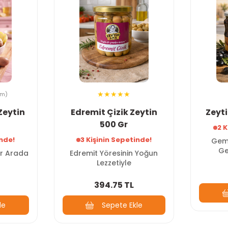
um)
Zeytin
Edremit Çizik Zeytin
Zeyt
500 Gr
2 K
inde!
3 Kişinin Sepetinde!
Geml
Ge
ir Arada
Edremit Yöresinin Yoğun
Lezzetiyle
394.75 TL
le
Sepete Ekle