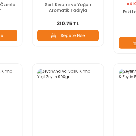
4 K
 Özenle
Sert Kıvamı ve Yoğun
r
Aromatik Tadıyla
Eski 
310.75 TL
le
Sepete Ekle