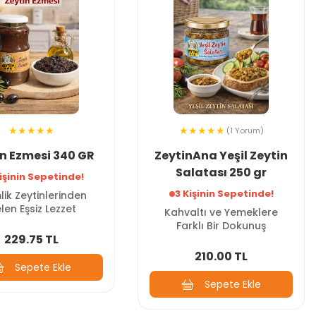
(1 Yorum)
in Ezmesi 340 GR
ZeytinAna Yeşil Zeytin
Salatası 250 gr
işinin Sepetinde!
3 Kişinin Sepetinde!
ik Zeytinlerinden
len Eşsiz Lezzet
Kahvaltı ve Yemeklere
Farklı Bir Dokunuş
229.75 TL
210.00 TL
Sepete Ekle
Sepete Ekle