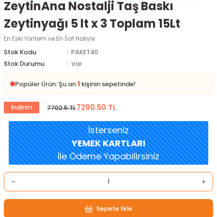
ZeytinAna Nostalji Taş Baskı
Zeytinyağı 5 lt x 3 Toplam 15Lt
En Eski Yöntem ve En Saf Haliyle
Stok Kodu
PAKET40
Stok Durumu
Var
1
Popüler Ürün: Şu an
kişinin sepetinde!
7290.50 TL
İndirim
7702.5 TL
İsterseniz
YEMEK KARTLARI
İle Ödeme Yapabilirsiniz
Sepete Ekle