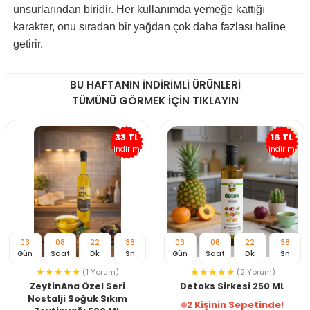
unsurlarından biridir. Her kullanımda yemeğe kattığı
karakter, onu sıradan bir yağdan çok daha fazlası haline
getirir.
BU HAFTANIN İNDİRİMLİ ÜRÜNLERİ
TÜMÜNÜ GÖRMEK İÇİN TIKLAYIN
33 TL
16 TL
indirim
indirim
03
08
22
38
03
08
22
38
Gün
Saat
Dk
Sn
Gün
Saat
Dk
Sn
(1 Yorum)
(2 Yorum)
ZeytinAna Özel Seri
Detoks Sirkesi 250 ML
Nostalji Soğuk Sıkım
2 Kişinin Sepetinde!