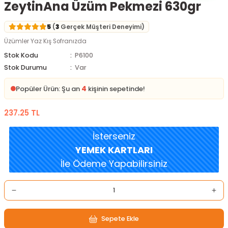
ZeytinAna Üzüm Pekmezi 630gr
5
(
3
Gerçek Müşteri Deneyimi)
Üzümler Yaz Kış Sofranızda
Stok Kodu
P6100
Stok Durumu
Var
4
Popüler Ürün: Şu an
kişinin sepetinde!
237.25 TL
İsterseniz
YEMEK KARTLARI
İle Ödeme Yapabilirsiniz
Sepete Ekle