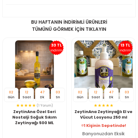
BU HAFTANIN İNDİRİMLİ ÜRÜNLERİ
TÜMÜNÜ GÖRMEK İÇİN TIKLAYIN
33 TL
13 TL
indirim
indirim
02
12
47
02
02
12
47
02
Gün
Saat
Dk
Sn
Gün
Saat
Dk
Sn
(1 Yorum)
ZeytinAna Özel Seri
ZeytinAna Zeytinyağlı El ve
Nostalji Soğuk Sıkım
Vücut Losyonu 250 ml
Zeytinyağı 500 ML
1 Kişinin Sepetinde!
Banyonuzdan Eksik