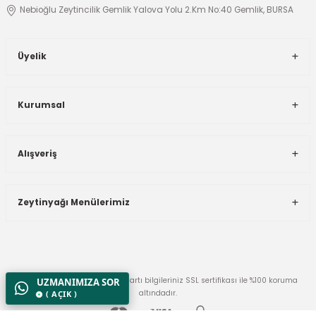
Nebioğlu Zeytincilik Gemlik Yalova Yolu 2.Km No:40 Gemlik, BURSA
Üyelik
Kurumsal
Alışveriş
Zeytinyağı Menülerimiz
© Tüm Hakları Saklıdır. Kredi kartı bilgileriniz SSL sertifikası ile %100 koruma
UZMANIMIZA SOR
altındadır.
( AÇIK )