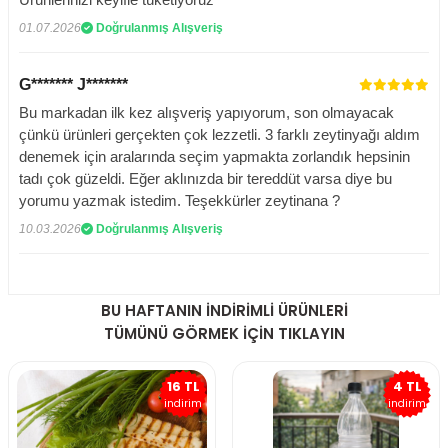
01.07.2026
Doğrulanmış Alışveriş
G******* J*******
Bu markadan ilk kez alışveriş yapıyorum, son olmayacak
çünkü ürünleri gerçekten çok lezzetli. 3 farklı zeytinyağı aldım
denemek için aralarında seçim yapmakta zorlandık hepsinin
tadı çok güzeldi. Eğer aklınızda bir tereddüt varsa diye bu
yorumu yazmak istedim. Teşekkürler zeytinana ?
10.03.2026
Doğrulanmış Alışveriş
BU HAFTANIN İNDİRİMLİ ÜRÜNLERİ
TÜMÜNÜ GÖRMEK İÇİN TIKLAYIN
16 TL
4 TL
indirim
indirim