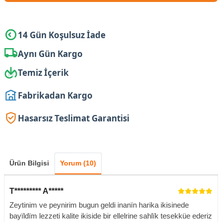
14 Gün Koşulsuz İade
Aynı Gün Kargo
Temiz İçerik
Fabrikadan Kargo
Hasarsız Teslimat Garantisi
Ürün Bilgisi
Yorum (10)
T********* A*****
Zeytinim ve peynirim bugun geldi inanïn harika ikisinede
bayïldïm lezzeti kalite ikiside bir ellelrine sahlïk tesekküe ederiz