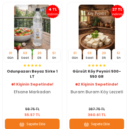
4 TL
27 TL
indirim
indirim
01
03
20
50
01
03
20
50
Gün
Saat
Dk
Sn
Gün
Saat
Dk
Sn
Odunpazarı Beyaz Sirke 1
Gürsüt Köy Peyniri 500-
LT
550 GR
1 Kişinin Sepetinde!
2 Kişinin Sepetinde!
Efsane Markadan
Buram Buram Köy Lezzeti
59.75 TL
387.75 TL
55.57 TL
360.61 TL
Sepete Ekle
Sepete Ekle