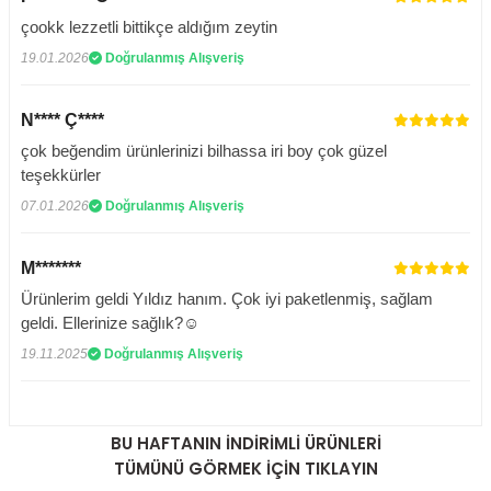
çookk lezzetli bittikçe aldığım zeytin
19.01.2026
Doğrulanmış Alışveriş
N**** Ç****
çok beğendim ürünlerinizi bilhassa iri boy çok güzel
teşekkürler
07.01.2026
Doğrulanmış Alışveriş
M*******
Ürünlerim geldi Yıldız hanım. Çok iyi paketlenmiş, sağlam
geldi. Ellerinize sağlık?☺️
19.11.2025
Doğrulanmış Alışveriş
BU HAFTANIN İNDİRİMLİ ÜRÜNLERİ
TÜMÜNÜ GÖRMEK İÇİN TIKLAYIN