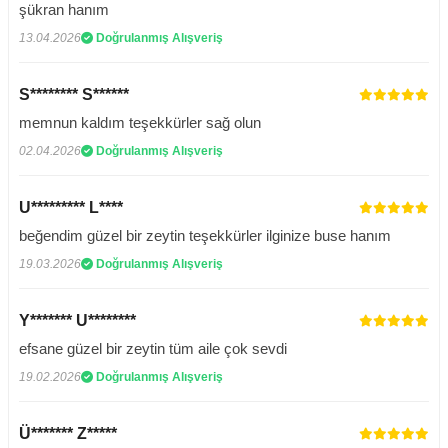
şükran hanım
13.04.2026
Doğrulanmış Alışveriş
S******** S******
memnun kaldım teşekkürler sağ olun
02.04.2026
Doğrulanmış Alışveriş
U********* L****
beğendim güzel bir zeytin teşekkürler ilginize buse hanım
19.03.2026
Doğrulanmış Alışveriş
Y******* U********
efsane güzel bir zeytin tüm aile çok sevdi
19.02.2026
Doğrulanmış Alışveriş
Ü******* Z*****