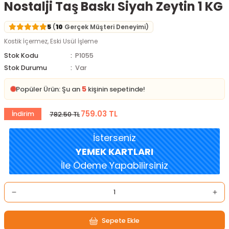
Nostalji Taş Baskı Siyah Zeytin 1 KG
5
(
10
Gerçek Müşteri Deneyimi)
Kostik İçermez, Eski Usül İşleme
Stok Kodu
P1055
Stok Durumu
Var
5
Popüler Ürün: Şu an
kişinin sepetinde!
759.03 TL
İndirim
782.50 TL
İsterseniz
YEMEK KARTLARI
İle Ödeme Yapabilirsiniz
Sepete Ekle