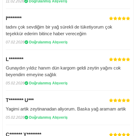
11.02.2026
Doğrulanmış Alışveriş
I********
tadını çok sevdiğim bir yağ sürekli de tüketiyorum çok
teşekkür ederim bitince haber vereceğim
07.02.2026
Doğrulanmış Alışveriş
L********
Gunaydın yıldız hanım dün kargom geldi zeytin yağını cok
beyendim emeyine sağlık
05.02.2026
Doğrulanmış Alışveriş
T******** U***
Yagimi artik zeytinanadan aliyorum. Baska yağ aramam artik
05.02.2026
Doğrulanmış Alışveriş
C******* Y********