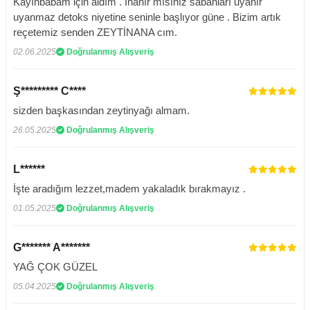
Kayınbabam için aldım . İnanır mısınız sabahları uyanır
uyanmaz detoks niyetine seninle başlıyor güne . Bizim artık
reçetemiz senden ZEYTİNANA cım.
02.06.2025
Doğrulanmış Alışveriş
Ş********* C****
sizden başkasından zeytinyağı almam.
26.05.2025
Doğrulanmış Alışveriş
L******
İşte aradığım lezzet,madem yakaladık bırakmayız .
01.05.2025
Doğrulanmış Alışveriş
G******* A*******
YAĞ ÇOK GÜZEL
05.04.2025
Doğrulanmış Alışveriş