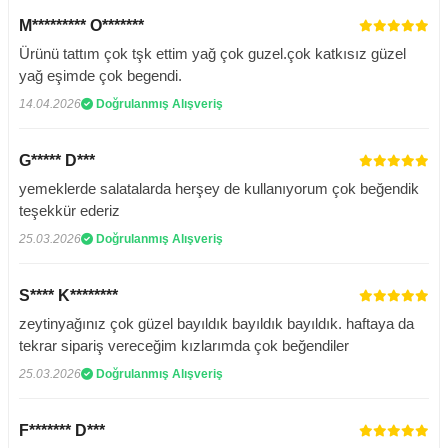
M********* O*******
Ürünü tattım çok tşk ettim yağ çok guzel.çok katkısız güzel
yağ eşimde çok begendi.
14.04.2026
Doğrulanmış Alışveriş
G***** D***
yemeklerde salatalarda herşey de kullanıyorum çok beğendik
teşekkür ederiz
25.03.2026
Doğrulanmış Alışveriş
S**** K********
zeytinyağınız çok güzel bayıldık bayıldık bayıldık. haftaya da
tekrar sipariş vereceğim kızlarımda çok beğendiler
25.03.2026
Doğrulanmış Alışveriş
F******* D***