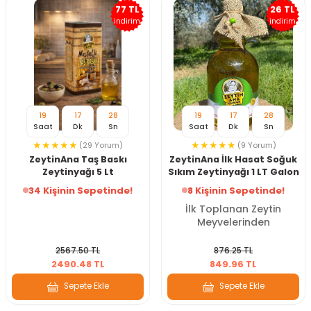
77 TL
26 TL
indirim
indirim
19
17
26
19
17
26
Saat
Dk
Sn
Saat
Dk
Sn
(29 Yorum)
(9 Yorum)
ZeytinAna Taş Baskı
ZeytinAna İlk Hasat Soğuk
Zeytinyağı 5 Lt
Sıkım Zeytinyağı 1 LT Galon
34 Kişinin Sepetinde!
8 Kişinin Sepetinde!
İlk Toplanan Zeytin
Meyvelerinden
2567.50 TL
876.25 TL
2490.48 TL
849.96 TL
Sepete Ekle
Sepete Ekle