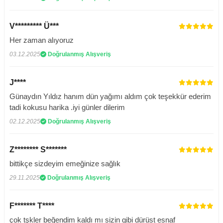
V********* Ü***
Her zaman alıyoruz
03.12.2025
Doğrulanmış Alışveriş
J****
Günaydın Yıldız hanım dün yağımı aldım çok teşekkür ederim
tadi kokusu harika .iyi günler dilerim
02.12.2025
Doğrulanmış Alışveriş
Z******** S*******
bittikçe sizdeyim emeğinize sağlık
29.11.2025
Doğrulanmış Alışveriş
F******* T****
çok tşkler beğendim kaldı mı sizin gibi dürüst esnaf