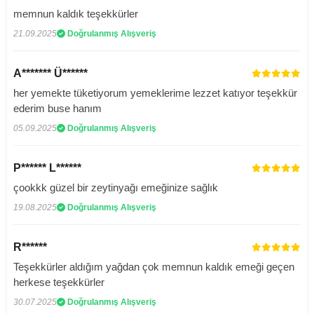
memnun kaldık teşekkürler
21.09.2025
Doğrulanmış Alışveriş
A******* Ü******
her yemekte tüketiyorum yemeklerime lezzet katıyor teşekkür
ederim buse hanım
05.09.2025
Doğrulanmış Alışveriş
P****** L******
çookkk güzel bir zeytinyağı emeğinize sağlık
19.08.2025
Doğrulanmış Alışveriş
R******
Teşekkürler aldığım yağdan çok memnun kaldık emeği geçen
herkese teşekkürler
30.07.2025
Doğrulanmış Alışveriş