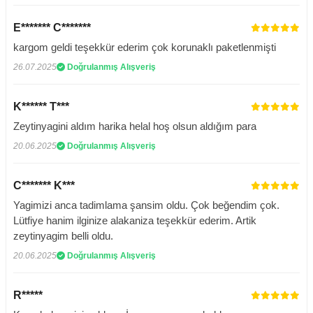
E******* C*******
kargom geldi teşekkür ederim çok korunaklı paketlenmişti
26.07.2025
Doğrulanmış Alışveriş
K****** T***
Zeytinyagini aldım harika helal hoş olsun aldığım para
20.06.2025
Doğrulanmış Alışveriş
C******* K***
Yagimizi anca tadimlama şansim oldu. Çok beğendim çok.
Lütfiye hanim ilginize alakaniza teşekkür ederim. Artik
zeytinyagim belli oldu.
20.06.2025
Doğrulanmış Alışveriş
R*****