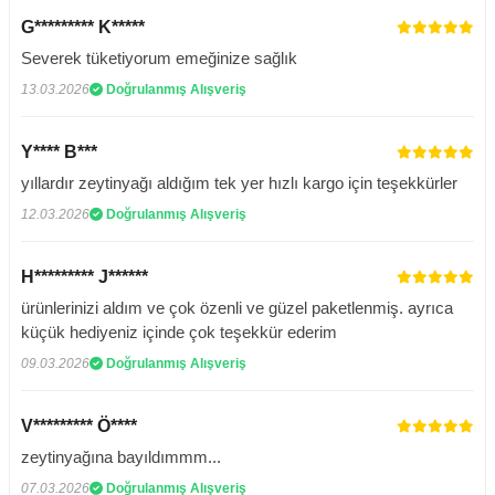
G********* K*****
Severek tüketiyorum emeğinize sağlık
13.03.2026
Doğrulanmış Alışveriş
Y**** B***
yıllardır zeytinyağı aldığım tek yer hızlı kargo için teşekkürler
12.03.2026
Doğrulanmış Alışveriş
H********* J******
ürünlerinizi aldım ve çok özenli ve güzel paketlenmiş. ayrıca
küçük hediyeniz içinde çok teşekkür ederim
09.03.2026
Doğrulanmış Alışveriş
V********* Ö****
zeytinyağına bayıldımmm...
07.03.2026
Doğrulanmış Alışveriş