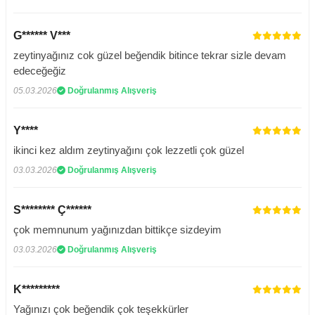
G****** V***
zeytinyağınız cok güzel beğendik bitince tekrar sizle devam
edeceğeğiz
05.03.2026
Doğrulanmış Alışveriş
Y****
ikinci kez aldım zeytinyağını çok lezzetli çok güzel
03.03.2026
Doğrulanmış Alışveriş
S******** Ç******
çok memnunum yağınızdan bittikçe sizdeyim
03.03.2026
Doğrulanmış Alışveriş
K*********
Yağınızı çok beğendik çok teşekkürler