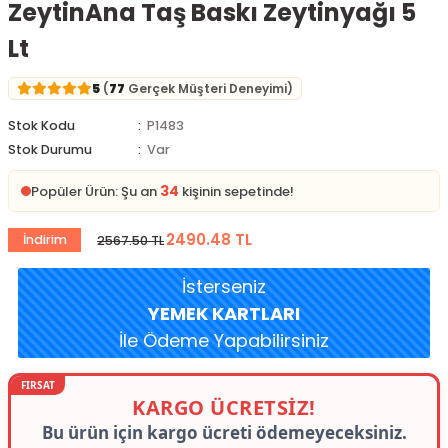
ZeytinAna Taş Baskı Zeytinyağı 5
Lt
5
(
77
Gerçek Müşteri Deneyimi)
Stok Kodu
P1483
Stok Durumu
Var
34
Popüler Ürün: Şu an
kişinin sepetinde!
2490.48 TL
İndirim
2567.50 TL
İsterseniz
YEMEK KARTLARI
İle Ödeme Yapabilirsiniz
KARGO ÜCRETSİZ!
Bu ürün için kargo ücreti ödemeyeceksiniz.