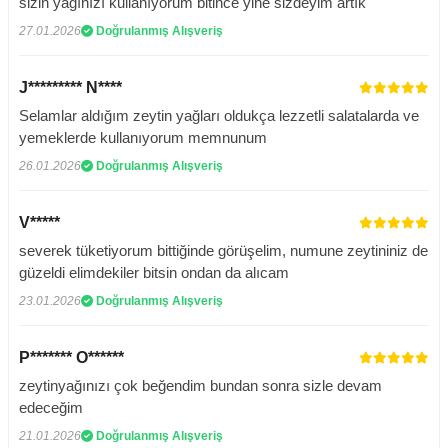
sizin yağınızı kullanıyorum bitince yine sizdeyim artık
27.01.2026
Doğrulanmış Alışveriş
J********* N****
Selamlar aldığım zeytin yağları oldukça lezzetli salatalarda ve
yemeklerde kullanıyorum memnunum
26.01.2026
Doğrulanmış Alışveriş
V*****
severek tüketiyorum bittiğinde görüşelim, numune zeytininiz de
güzeldi elimdekiler bitsin ondan da alıcam
23.01.2026
Doğrulanmış Alışveriş
P******* O******
zeytinyağınızı çok beğendim bundan sonra sizle devam
edeceğim
21.01.2026
Doğrulanmış Alışveriş