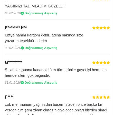
YAĞIINIZI TADIMLADIM GÜZELDİ
04.02.2026
Doğrulanmış Alışveriş
E******** I***
lütfiye hanım kargom geldi.Tadına bakınca size
yazarım.teşekkür ederim
03.02.2026
Doğrulanmış Alışveriş
G*********
Selamlar ,şuana kadar aldığım tüm ürünler gayet iyi hem ben
hemde ailem çok beğendik
31.01.2026
Doğrulanmış Alışveriş
F****
çok memnunum yağınızdan busem sizden önce başka bir
yerden almıştım ziyan olmasın diye önce onları bitirdim şimdi