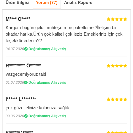
Ürün Bilgisi
Yorum (77)
Analiz Raporu
M**** O*****
Kargom bugün geldi muhteşem bir paketleme ?İletişim bir
okadar harika.Ürün çok kaliteli çok leziz Emekleriniz için çok
teşekkür ederim??
04.07.2026
Doğrulanmış Alışveriş
R********* Ö******
vazgeçemiyoruz tabi
01.07.2026
Doğrulanmış Alışveriş
I****** L********
çok güzel elinize kolunuza sağlık
09.06.2026
Doğrulanmış Alışveriş
K****** V*****