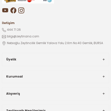
İletişim
444 71 26
bilgi@zeytinana.com
Nebioğlu Zeytincilik Gemlik Yalova Yolu 2.Km No:40 Gemlik, BURSA
Üyelik
Kurumsal
Alışveriş
Zeytinyağı Menülerimiz