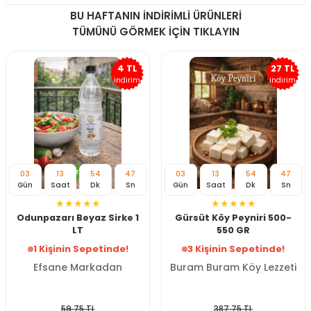
BU HAFTANIN İNDİRİMLİ ÜRÜNLERİ
TÜMÜNÜ GÖRMEK İÇİN TIKLAYIN
4 TL
27 TL
indirim
indirim
03
13
54
47
03
13
54
47
Gün
Saat
Dk
Sn
Gün
Saat
Dk
Sn
Odunpazarı Beyaz Sirke 1
Gürsüt Köy Peyniri 500-
LT
550 GR
1 Kişinin Sepetinde!
3 Kişinin Sepetinde!
Efsane Markadan
Buram Buram Köy Lezzeti
59.75 TL
387.75 TL