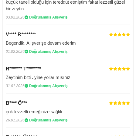
küçük taneli olduğu için tereddüt etmiştim fakat lezzetli güzel
bir zeytin
03.02.2026
Doğrulanmış Alışveriş
V**** R********
Begendik. Alışverişe devam ederim
01.02.2026
Doğrulanmış Alışveriş
R******* T********
Zeytinim bitti . yine yollar mısınız
31.01.2026
Doğrulanmış Alışveriş
B**** Ö***
çok lezzetli emeğinize sağlık
26.01.2026
Doğrulanmış Alışveriş