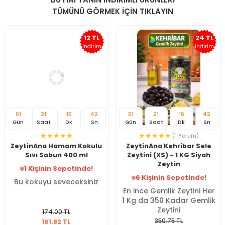
TÜMÜNÜ GÖRMEK İÇİN TIKLAYIN
12 TL
24 TL
indirim
indirim
01
21
16
41
01
21
16
41
Gün
Saat
Dk
Sn
Gün
Saat
Dk
Sn
(1 Yorum)
ZeytinAna Hamam Kokulu
ZeytinAna Kehribar Sele
Sıvı Sabun 400 ml
Zeytini (XS) - 1 KG Siyah
Zeytin
1 Kişinin Sepetinde!
6 Kişinin Sepetinde!
Bu kokuyu seveceksiniz
En ince Gemlik Zeytini Her
1 Kg da 350 Kadar Gemlik
Zeytini
174.00 TL
350.75 TL
161.82 TL