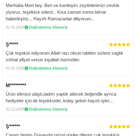
Merhaba Mert bey. Ben ve kardeşim zeytinlerimizi zevkle
yiyoruz, teşekkür ederiz.. Kısa zaman sonra tekrar
haberleşiriz... Hayırlı Ramazanlar diliyorum..
01.01.2026
Doğrulanmış Alışveriş
Ş*****
Çok teşekür ediyorum Allah razı olsun rabbim sizlere saglık
sıhhat afiyet versin inşallah hürmetler.
01.01.2026
Doğrulanmış Alışveriş
M*********
Ürün elimize ulaştı,tadım yaptık ailecek beğendik ayrıca
hediyeler için de teşekkürler, kolay gelsin hayırlı işler...
21.12.2025
Doğrulanmış Alışveriş
Ş******
Canım benim Günaydın güzel günler dilerim çok teşekkür