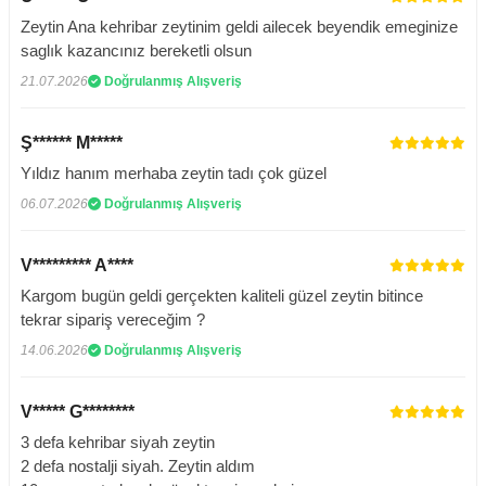
Zeytin Ana kehribar zeytinim geldi ailecek beyendik emeginize
saglık kazancınız bereketli olsun
21.07.2026
Doğrulanmış Alışveriş
Ş****** M*****
Yıldız hanım merhaba zeytin tadı çok güzel
06.07.2026
Doğrulanmış Alışveriş
V********* A****
Kargom bugün geldi gerçekten kaliteli güzel zeytin bitince
tekrar sipariş vereceğim ?
14.06.2026
Doğrulanmış Alışveriş
V***** G********
3 defa kehribar siyah zeytin
2 defa nostalji siyah. Zeytin aldım