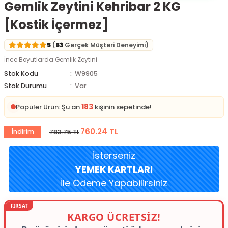
Gemlik Zeytini Kehribar 2 KG
[Kostik İçermez]
5
(
63
Gerçek Müşteri Deneyimi)
İnce Boyutlarda Gemlik Zeytini
Stok Kodu
W9905
Stok Durumu
Var
183
Popüler Ürün: Şu an
kişinin sepetinde!
760.24 TL
İndirim
783.75 TL
İsterseniz
YEMEK KARTLARI
İle Ödeme Yapabilirsiniz
KARGO ÜCRETSİZ!