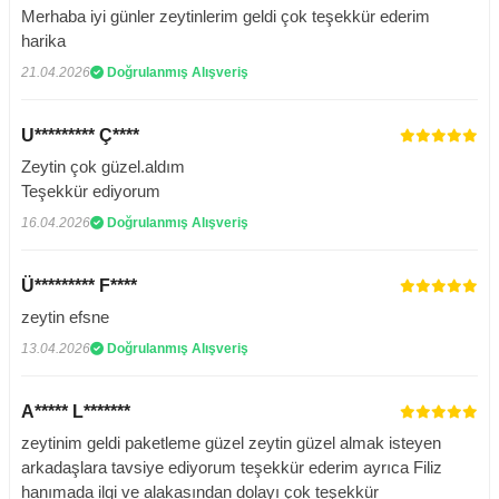
Merhaba iyi günler zeytinlerim geldi çok teşekkür ederim
harika
21.04.2026
Doğrulanmış Alışveriş
U********* Ç****
Zeytin çok güzel.aldım
Teşekkür ediyorum
16.04.2026
Doğrulanmış Alışveriş
Ü********* F****
zeytin efsne
13.04.2026
Doğrulanmış Alışveriş
A***** L*******
zeytinim geldi paketleme güzel zeytin güzel almak isteyen
arkadaşlara tavsiye ediyorum teşekkür ederim ayrıca Filiz
hanımada ilgi ve alakasından dolayı çok teşekkür