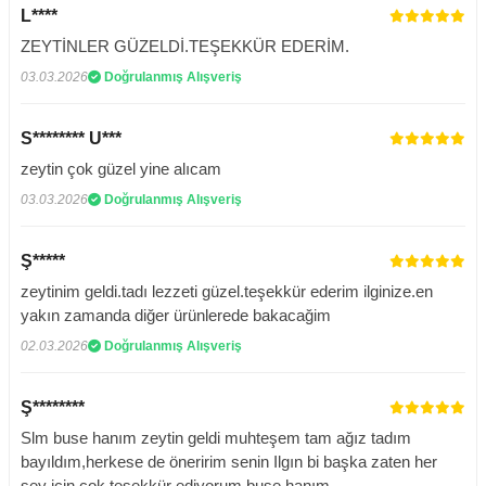
L****
ZEYTİNLER GÜZELDİ.TEŞEKKÜR EDERİM.
03.03.2026
Doğrulanmış Alışveriş
S******** U***
zeytin çok güzel yine alıcam
03.03.2026
Doğrulanmış Alışveriş
Ş*****
zeytinim geldi.tadı lezzeti güzel.teşekkür ederim ilginize.en
yakın zamanda diğer ürünlerede bakacağim
02.03.2026
Doğrulanmış Alışveriş
Ş********
Slm buse hanım zeytin geldi muhteşem tam ağız tadım
bayıldım,herkese de öneririm senin Ilgın bi başka zaten her
şey için çok teşekkür ediyorum buse hanım