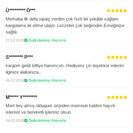
Ü********* Ö***
Merhaba ilk defa sipaiş verdim çok hızlı bir şekilde sağlam
kargolama ile elime ulaştı. Lezzetini çok beğendim.Emeğinize
sağlık
27.03.2026
Doğrulanmış Alışveriş
S******** P***
kargom geldi lütfiye hanımcım..Hediyenz çin teşekkür ederim
ilginize alakanıza..
06.03.2026
Doğrulanmış Alışveriş
M***** Y********
Mert bey almış oldugum üründen memnun kaldım hayırlı
isleriniz ve bereketli işleriniz olsun
04.03.2026
Doğrulanmış Alışveriş