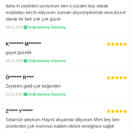
daha iri zeytinleri seviyorum ben o yüzden boy olarak
müptelayı tercih ediyorum sonraki alışverişlerimde ama lezzet
olarak bir fark yok çok güzel
08.11.2025
Doğrulanmış Alışveriş
K******** M*******
gayet güzeldi
04.11.2025
Doğrulanmış Alışveriş
Ö******* R****
Zeytinim geldi çok beğendim
03.11.2025
Doğrulanmış Alışveriş
Z***** Y******
Selamün aleyküm Hayırlı akşamlar diliyorum Mert bey ben
ürünlerden çok memnun kaldım elinize emeğinize sağlık