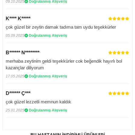
09.10.2025
Doğrulanmış Alışveriş
K**** K*****
çok güzel bir zeytin damak tadıma tam uydu teşekkürler
05.09.2025
Doğrulanmış Alışveriş
B****** N********
merhaba zeytinim geldi teşekkürler cok beğendik hayırlı bol
kazançlar diliyorum
17.05.2025
Doğrulanmış Alışveriş
D****** Ç***
çok güzel lezzetli memnun kaldık
25.01.2025
Doğrulanmış Alışveriş
BU HAFTANIN İNDİRİMLİ ÜRÜNLERİ