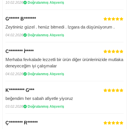
10.02.2026
Doğrulanmış Alışveriş
G****** B*******
Zeytininiz güzel . henüz bitmedi . Izgara da düşünüyorum .
04.02.2026
Doğrulanmış Alışveriş
C******** İ*****
Merhaba fevkalade lezzetli bir ürün diğer ürünlerinizide mutlaka
deneyeceğim iyi çalışmalar
04.02.2026
Doğrulanmış Alışveriş
K********* G***
beğendim her sabah afiyetle yiyoruz
03.02.2026
Doğrulanmış Alışveriş
Ç******** R******