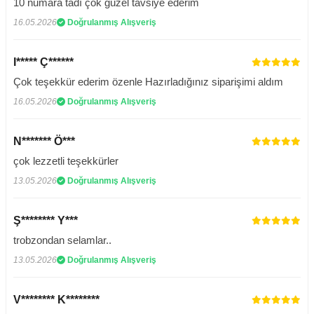
10 numara tadı çok güzel tavsiye ederim
16.05.2026
Doğrulanmış Alışveriş
I***** Ç******
Çok teşekkür ederim özenle Hazırladığınız siparişimi aldım
16.05.2026
Doğrulanmış Alışveriş
N******* Ö***
çok lezzetli teşekkürler
13.05.2026
Doğrulanmış Alışveriş
Ş******** Y***
trobzondan selamlar..
13.05.2026
Doğrulanmış Alışveriş
V******** K********