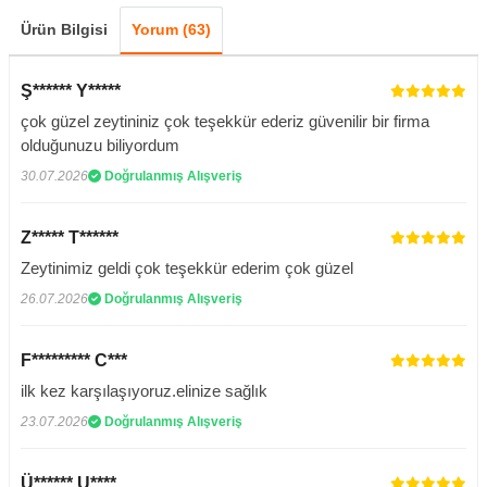
Ürün Bilgisi
Yorum (63)
Ş****** Y*****
çok güzel zeytininiz çok teşekkür ederiz güvenilir bir firma
olduğunuzu biliyordum
30.07.2026
Doğrulanmış Alışveriş
Z***** T******
Zeytinimiz geldi çok teşekkür ederim çok güzel
26.07.2026
Doğrulanmış Alışveriş
F********* C***
ilk kez karşılaşıyoruz.elinize sağlık
23.07.2026
Doğrulanmış Alışveriş
Ü****** U****