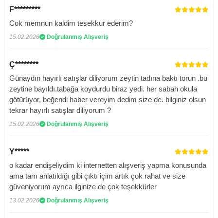
F*********
Cok memnun kaldim tesekkur ederim?
15.02.2026
Doğrulanmış Alışveriş
Ç********
Günaydın hayırlı satışlar diliyorum zeytin tadına baktı torun .bu
zeytine bayıldı.tabağa koydurdu biraz yedi. her sabah okula
götürüyor, beğendi haber vereyim dedim size de. bilginiz olsun
tekrar hayırlı satışlar diliyorum ?
15.02.2026
Doğrulanmış Alışveriş
Y*****
o kadar endişeliydim ki internetten alışveriş yapma konusunda
ama tam anlatıldığı gibi çıktı içim artık çok rahat ve size
güveniyorum ayrıca ilginize de çok teşekkürler
13.02.2026
Doğrulanmış Alışveriş