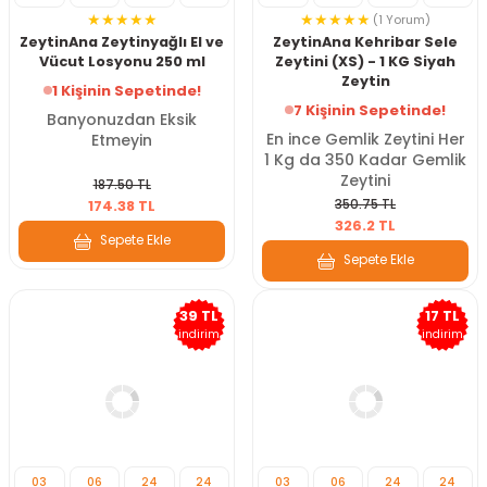
(1 Yorum)
ZeytinAna Zeytinyağlı El ve
ZeytinAna Kehribar Sele
Vücut Losyonu 250 ml
Zeytini (XS) - 1 KG Siyah
Zeytin
1 Kişinin Sepetinde!
7 Kişinin Sepetinde!
Banyonuzdan Eksik
En ince Gemlik Zeytini Her
Etmeyin
1 Kg da 350 Kadar Gemlik
Zeytini
187.50 TL
350.75 TL
174.38 TL
326.2 TL
Sepete Ekle
Sepete Ekle
39 TL
17 TL
indirim
indirim
03
06
24
22
03
06
24
22