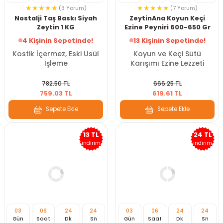
(3 Yorum)
(7 Yorum)
Nostalji Taş Baskı Siyah
ZeytinAna Koyun Keçi
Zeytin 1 KG
Ezine Peyniri 600-650 Gr
4 Kişinin Sepetinde!
13 Kişinin Sepetinde!
Kostik İçermez, Eski Usül
Koyun ve Keçi Sütü
İşleme
Karışımı Ezine Lezzeti
782.50 TL
666.25 TL
759.03 TL
619.61 TL
Sepete Ekle
Sepete Ekle
13 TL
24 TL
indirim
indirim
03
06
24
22
03
06
24
22
Gün
Saat
Dk
Sn
Gün
Saat
Dk
Sn