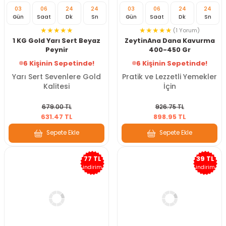
03
06
24
22
03
06
24
22
Gün
Saat
Dk
Sn
Gün
Saat
Dk
Sn
(1 Yorum)
1 KG Gold Yarı Sert Beyaz
ZeytinAna Dana Kavurma
Peynir
400-450 Gr
6 Kişinin Sepetinde!
6 Kişinin Sepetinde!
Yarı Sert Sevenlere Gold
Pratik ve Lezzetli Yemekler
Kalitesi
İçin
679.00 TL
926.75 TL
631.47 TL
898.95 TL
Sepete Ekle
Sepete Ekle
77 TL
39 TL
indirim
indirim