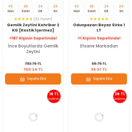
03
06
24
22
03
06
24
22
Gün
Saat
Dk
Sn
Gün
Saat
Dk
Sn
(22 Yorum)
Gemlik Zeytini Kehribar 2
Odunpazarı Beyaz Sirke 1
KG [Kostik İçermez]
LT
187 Kişinin Sepetinde!
1 Kişinin Sepetinde!
İnce Boyutlarda Gemlik
Efsane Markadan
Zeytini
783.75 TL
59.75 TL
760.24 TL
55.57 TL
Sepete Ekle
Sepete Ekle
16 TL
26 TL
indirim
indirim