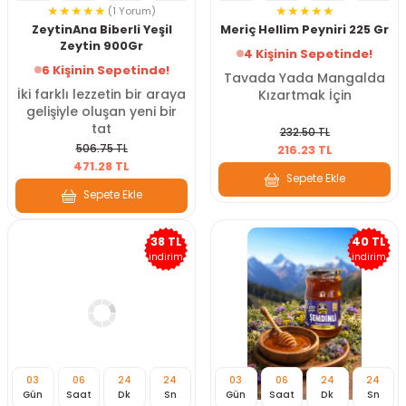
(1 Yorum)
ZeytinAna Biberli Yeşil
Meriç Hellim Peyniri 225 Gr
Zeytin 900Gr
4 Kişinin Sepetinde!
6 Kişinin Sepetinde!
Tavada Yada Mangalda
İki farklı lezzetin bir araya
Kızartmak İçin
gelişiyle oluşan yeni bir
tat
232.50 TL
506.75 TL
216.23 TL
471.28 TL
Sepete Ekle
Sepete Ekle
38 TL
40 TL
indirim
indirim
03
06
24
22
03
06
24
22
Gün
Saat
Dk
Sn
Gün
Saat
Dk
Sn