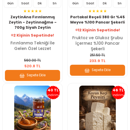
Gün
Saat
Dk
Sn
Gün
Saat
Dk
Sn
ZeytinAna Fırınlanmış
Portakal Reçeli 380 Gr %45
Zeytin - Zeytinnağme -
Meyve %100 Pancar Şekerli
700g Siyah Zeytin
12 Kişinin Sepetinde!
2 Kişinin Sepetinde!
Fruktoz ve Glukoz Şrubu
Fırınlanma Tekniği İle
İçermez %100 Pancar
Gelen Özel Lezzet
Şekerli
251.50 TL
560.00 TL
233.9 TL
520.8 TL
Sepete Ekle
Sepete Ekle
40 TL
46 TL
indirim
indirim