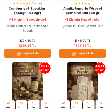
(1 Yorum)
Cumhuriyet Sucukları
Analiz Raporlu Yöresel
(450gr - 540gr)
Şemdinli Balı 860 gr
6 Kişinin Sepetinde!
1 Kişinin Sepetinde!
%100 Dana Eti Fermente
Şemdinli Balı Lezzetlidir
Sucuk
1274.50 TL
1349.00 TL
1236.26 TL
1308.53 TL
Sepete Ekle
Sepete Ekle
23 TL
46 TL
indirim
indirim
03
06
24
22
03
06
24
22
Gün
Saat
Dk
Sn
Gün
Saat
Dk
Sn