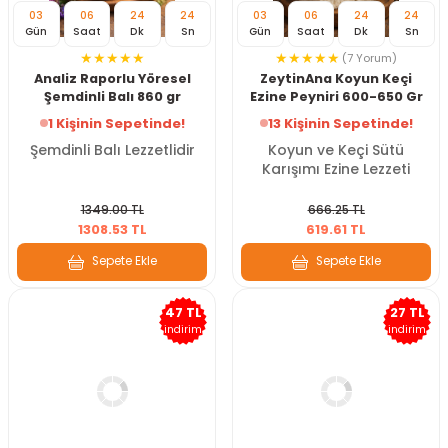
03
06
24
22
03
06
24
22
Gün
Saat
Dk
Sn
Gün
Saat
Dk
Sn
(7 Yorum)
Analiz Raporlu Yöresel
ZeytinAna Koyun Keçi
Şemdinli Balı 860 gr
Ezine Peyniri 600-650 Gr
1 Kişinin Sepetinde!
13 Kişinin Sepetinde!
Şemdinli Balı Lezzetlidir
Koyun ve Keçi Sütü
Karışımı Ezine Lezzeti
1349.00 TL
666.25 TL
1308.53 TL
619.61 TL
Sepete Ekle
Sepete Ekle
47 TL
27 TL
indirim
indirim