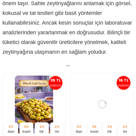
önem taşır. Sahte zeytinyağlarını anlamak için görsel,
kokusal ve tat testleri gibi basit yöntemler
kullanabilirsiniz. Ancak kesin sonuçlar için laboratuvar
analizlerinden yararlanmak en doğrusudur. Bilinçli bir
tüketici olarak güvenilir üreticilere yönelmek, kaliteli
zeytinyağına ulaşmanın en sağlam yoludur.
...
35 TL
16 TL
indirim
indirim
03
06
24
22
03
06
24
22
Gün
Saat
Dk
Sn
Gün
Saat
Dk
Sn