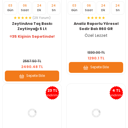
03
06
24
22
03
06
24
22
Gün
Saat
Dk
Sn
Gün
Saat
Dk
Sn
(29 Yorum)
ZeytinAna Taş Baskı
Analiz Raporlu Yöresel
Zeytinyağı 5 Lt
Sedir Balı 860 GR
Özel Lezzet
35 Kişinin Sepetinde!
1330.00 TL
1290.1 TL
2567.50 TL
2490.48 TL
Sepete Ekle
Sepete Ekle
23 TL
4 TL
indirim
indirim