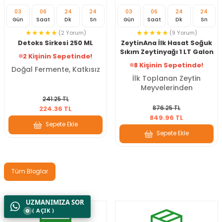
03
06
24
22
03
06
24
22
Gün
Saat
Dk
Sn
Gün
Saat
Dk
Sn
(2 Yorum)
(9 Yorum)
Detoks Sirkesi 250 ML
ZeytinAna İlk Hasat Soğuk
Sıkım Zeytinyağı 1 LT Galon
2 Kişinin Sepetinde!
8 Kişinin Sepetinde!
Doğal Fermente, Katkısız
İlk Toplanan Zeytin
Meyvelerinden
241.25 TL
876.25 TL
224.36 TL
849.96 TL
Sepete Ekle
Sepete Ekle
Tüm Bloglar
UZMANIMIZA SOR
( AÇIK )