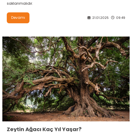
saklanmalıdır.
Devamı
21.01.2025
09:49
Zeytin Ağacı Kaç Yıl Yaşar?