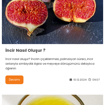
İncir Nasıl Oluşur ?
İncir nasıl oluşur? İncirin çiçeklenmesi, polinasyon süreci, incir
arılarıyla simbiyotik ilişkisi ve meyveye dönüşümünü detaylıca
öğrenin
Devamı
10.12.2024
09:07