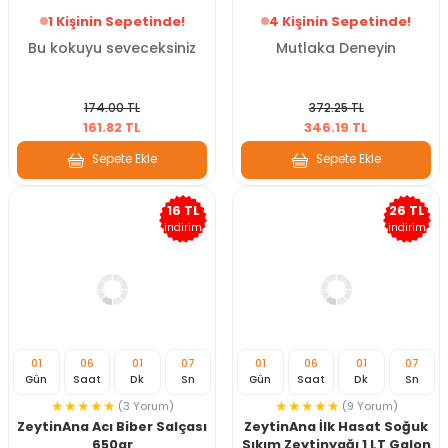
1 Kişinin Sepetinde!
4 Kişinin Sepetinde!
Bu kokuyu seveceksiniz
Mutlaka Deneyin
174.00 TL
372.25 TL
161.82 TL
346.19 TL
Sepete Ekle
Sepete Ekle
16 TL
26 TL
indirim
indirim
01
06
01
07
01
06
01
07
Gün
Saat
Dk
Sn
Gün
Saat
Dk
Sn
(3 Yorum)
(9 Yorum)
ZeytinAna Acı Biber Salçası
ZeytinAna İlk Hasat Soğuk
650gr
Sıkım Zeytinyağı 1 LT Galon