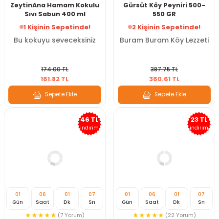
ZeytinAna Hamam Kokulu
Gürsüt Köy Peyniri 500-
Sıvı Sabun 400 ml
550 GR
1 Kişinin Sepetinde!
2 Kişinin Sepetinde!
Bu kokuyu seveceksiniz
Buram Buram Köy Lezzeti
174.00 TL
387.75 TL
161.82 TL
360.61 TL
Sepete Ekle
Sepete Ekle
46 TL
23 TL
indirim
indirim
01
06
01
07
01
06
01
07
Gün
Saat
Dk
Sn
Gün
Saat
Dk
Sn
(7 Yorum)
(22 Yorum)