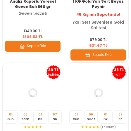
Analiz Raporlu Yöresel
1 KG Gold Yarı Sert Beyaz
Geven Balı 860 gr
Peynir
Geven Lezzeti
5 Kişinin Sepetinde!
Yarı Sert Sevenlere Gold
Kalitesi
1349.00 TL
1308.53 TL
679.00 TL
631.47 TL
Sepete Ekle
Sepete Ekle
39 TL
35 TL
indirim
indirim
01
06
01
07
01
06
01
07
Gün
Saat
Dk
Sn
Gün
Saat
Dk
Sn
(1 Yorum)