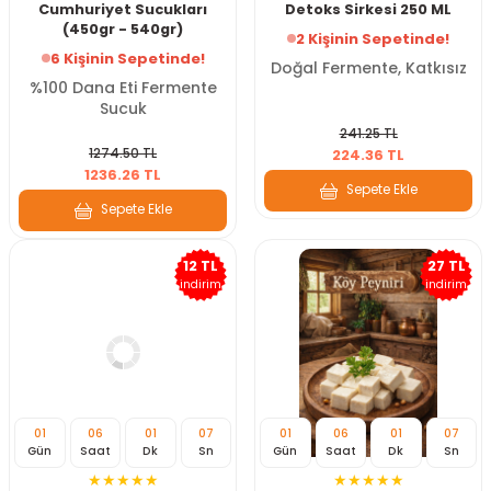
Cumhuriyet Sucukları
Detoks Sirkesi 250 ML
(450gr - 540gr)
2 Kişinin Sepetinde!
6 Kişinin Sepetinde!
Doğal Fermente, Katkısız
%100 Dana Eti Fermente
Sucuk
241.25 TL
1274.50 TL
224.36 TL
1236.26 TL
Sepete Ekle
Sepete Ekle
12 TL
27 TL
indirim
indirim
01
06
01
07
01
06
01
07
Gün
Saat
Dk
Sn
Gün
Saat
Dk
Sn