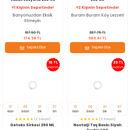
1 Kişinin Sepetinde!
2 Kişinin Sepetinde!
Banyonuzdan Eksik
Buram Buram Köy Lezzeti
Etmeyin
187.50 TL
387.75 TL
174.38 TL
360.61 TL
Sepete Ekle
Sepete Ekle
16 TL
23 TL
indirim
indirim
01
06
01
07
01
06
01
07
Gün
Saat
Dk
Sn
Gün
Saat
Dk
Sn
(2 Yorum)
(3 Yorum)
Detoks Sirkesi 250 ML
Nostalji Taş Baskı Siyah