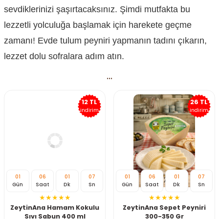
sevdiklerinizi şaşırtacaksınız. Şimdi mutfakta bu
lezzetli yolculuğa başlamak için harekete geçme
zamanı! Evde tulum peyniri yapmanın tadını çıkarın,
lezzet dolu sofralara adım atın.
...
12 TL
26 TL
indirim
indirim
01
06
01
07
01
06
01
07
Gün
Saat
Dk
Sn
Gün
Saat
Dk
Sn
ZeytinAna Hamam Kokulu
ZeytinAna Sepet Peyniri
Sıvı Sabun 400 ml
300-350 Gr