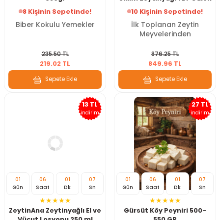
8 Kişinin Sepetinde!
10 Kişinin Sepetinde!
Biber Kokulu Yemekler
İlk Toplanan Zeytin
Meyvelerinden
235.50 TL
876.25 TL
219.02 TL
849.96 TL
Sepete Ekle
Sepete Ekle
13 TL
27 TL
indirim
indirim
01
06
01
07
01
06
01
07
Gün
Saat
Dk
Sn
Gün
Saat
Dk
Sn
ZeytinAna Zeytinyağlı El ve
Gürsüt Köy Peyniri 500-
Vücut Losyonu 250 ml
550 GR