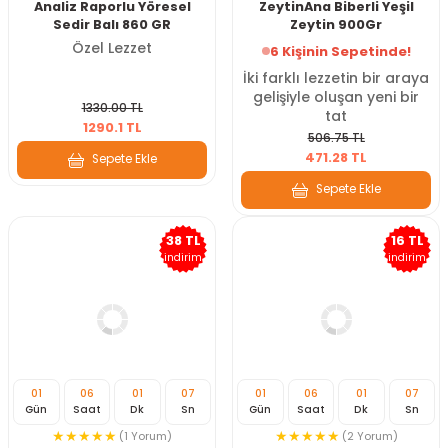
Analiz Raporlu Yöresel
ZeytinAna Biberli Yeşil
Sedir Balı 860 GR
Zeytin 900Gr
Özel Lezzet
6 Kişinin Sepetinde!
İki farklı lezzetin bir araya
gelişiyle oluşan yeni bir
1330.00 TL
tat
1290.1 TL
506.75 TL
471.28 TL
Sepete Ekle
Sepete Ekle
38 TL
16 TL
indirim
indirim
01
06
01
07
01
06
01
07
Gün
Saat
Dk
Sn
Gün
Saat
Dk
Sn
(1 Yorum)
(2 Yorum)