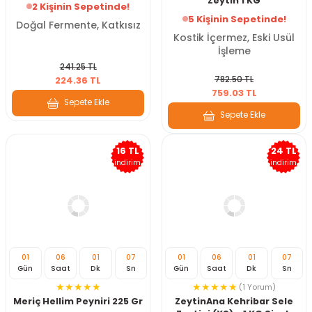
Zeytin 1 KG
2 Kişinin Sepetinde!
5 Kişinin Sepetinde!
Doğal Fermente, Katkısız
Kostik İçermez, Eski Usül
İşleme
241.25 TL
782.50 TL
224.36 TL
759.03 TL
Sepete Ekle
Sepete Ekle
16 TL
24 TL
indirim
indirim
01
06
01
07
01
06
01
07
Gün
Saat
Dk
Sn
Gün
Saat
Dk
Sn
(1 Yorum)
Meriç Hellim Peyniri 225 Gr
ZeytinAna Kehribar Sele