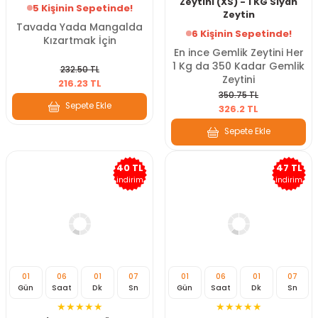
Zeytini (XS) - 1 KG Siyah
5 Kişinin Sepetinde!
Zeytin
Tavada Yada Mangalda
6 Kişinin Sepetinde!
Kızartmak İçin
En ince Gemlik Zeytini Her
1 Kg da 350 Kadar Gemlik
232.50 TL
Zeytini
216.23 TL
350.75 TL
Sepete Ekle
326.2 TL
Sepete Ekle
40 TL
47 TL
indirim
indirim
01
06
01
07
01
06
01
07
Gün
Saat
Dk
Sn
Gün
Saat
Dk
Sn