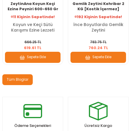
ZeytinAna Koyun Keçi
Gemlik Zeytini Kehribar 2
Ezine Peyniri 600-650 Gr
KG [Kostik İçermez]
11 Kişinin Sepetinde!
192 Kişinin Sepetinde!
Koyun ve Keçi Sütü
İnce Boyutlarda Gemlik
Karışımı Ezine Lezzeti
Zeytini
666.25 TL
783.75 TL
619.61 TL
760.24 TL
Sepete Ekle
Sepete Ekle
Tüm Bloglar
Ödeme Seçenekleri
Ücretsiz Kargo