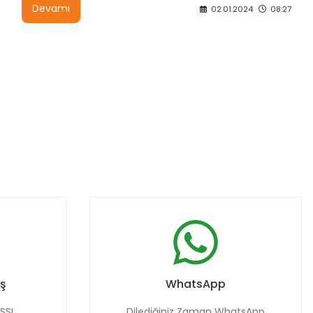
Devamı
02.01.2024
08:27
iş
WhatsApp
 SSL
Dilediğiniz Zaman WhatsApp