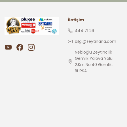
İletişim
444 71 26
bilgi@zeytinana.com
Nebioğlu Zeytincilik
Gemlik Yalova Yolu
2.Km No:40 Gemlik,
BURSA