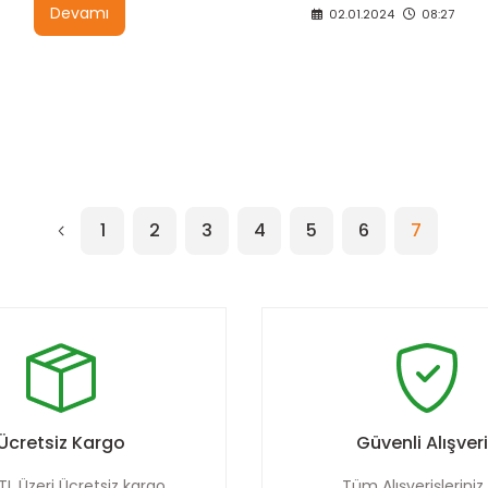
Devamı
02.01.2024
08:27
1
2
3
4
5
6
7
Ücretsiz Kargo
Güvenli Alışver
TL Üzeri Ücretsiz kargo
Tüm Alışverişleriniz