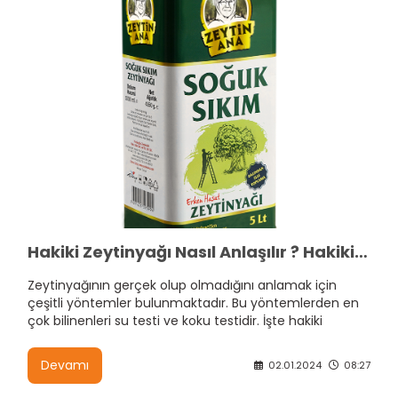
Hakiki Zeytinyağı Nasıl Anlaşılır ? Hakiki Zeytinyağı Donar mı ?
Zeytinyağının gerçek olup olmadığını anlamak için
çeşitli yöntemler bulunmaktadır. Bu yöntemlerden en
çok bilinenleri su testi ve koku testidir. İşte hakiki
zeytinyağını diğer zeytinyağlarından ayırmanın yolları.
Devamı
02.01.2024
08:27