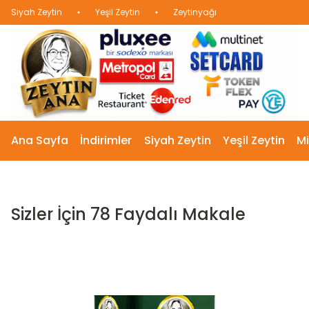
Siyah Zeytin
Yeşil Zeytin
Zeytinyağı
Ana Sayfa
İndirimler
Siyah Zeytin
Yeşil Zeytin
Mi
Sizler İçin 78 Faydalı Makale