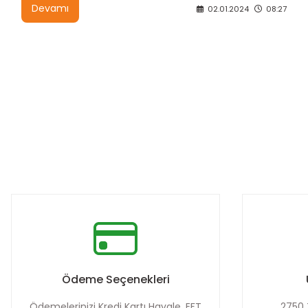
Devamı
02.01.2024
08:27
Ödeme Seçenekleri
Ödemelerinizi Kredi Kartı Havale, EFT
2750 